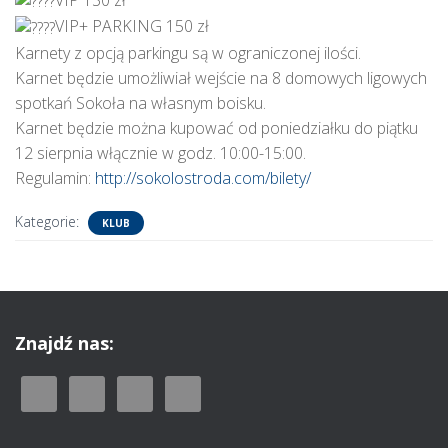
VIP 130 zł
VIP+ PARKING 150 zł
Karnety z opcją parkingu są w ograniczonej ilości.
Karnet będzie umożliwiał wejście na 8 domowych ligowych
spotkań Sokoła na własnym boisku.
Karnet będzie można kupować od poniedziałku do piątku
12 sierpnia włącznie w godz. 10:00-15:00.
Regulamin:
http://sokolostroda.com/bilety/
Kategorie:
KLUB
Znajdź nas: