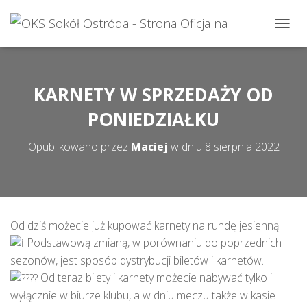
P
R
Z
E
Ł
KARNETY W SPRZEDAŻY OD
Ą
C
PONIEDZIAŁKU
Z
N
Opublikowano przez
Maciej
w dniu
8 sierpnia 2022
A
W
I
G
A
C
Od dziś możecie już kupować karnety na rundę jesienną.
J
Podstawową zmianą, w porównaniu do poprzednich
Ę
sezonów, jest sposób dystrybucji biletów i karnetów.
Od teraz bilety i karnety możecie nabywać tylko i
wyłącznie w biurze klubu, a w dniu meczu także w kasie