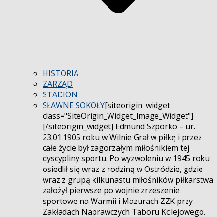
HISTORIA
ZARZĄD
STADION
SŁAWNE SOKOŁY
[siteorigin_widget
class="SiteOrigin_Widget_Image_Widget"]
[/siteorigin_widget] Edmund Szporko – ur.
23.01.1905 roku w Wilnie Grał w piłkę i przez
całe życie był zagorzałym miłośnikiem tej
dyscypliny sportu. Po wyzwoleniu w 1945 roku
osiedlił się wraz z rodziną w Ostródzie, gdzie
wraz z grupą kilkunastu miłośników piłkarstwa
założył pierwsze po wojnie zrzeszenie
sportowe na Warmii i Mazurach ZZK przy
Zakładach Naprawczych Taboru Kolejowego.