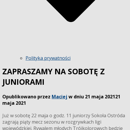
Polityka prywatności
ZAPRASZAMY NA SOBOTĘ Z
JUNIORAMI
Opublikowano przez
Maciej
w dniu
21 maja 2021
21
maja 2021
Już w sobotę 22 maja o godz. 11 juniorzy Sokoła Ostróda
zagrają piąty mecz sezonu w rozgrywkach ligi
wojewódzkiej. Rywalem młodych Trójkolorowych będzie