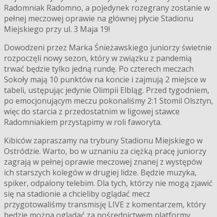
Radomniak Radomno, a pojedynek rozegrany zostanie w
pełnej meczowej oprawie na głównej płycie Stadionu
Miejskiego przy ul. 3 Maja 19!
Dowodzeni przez Marka Śnieżawskiego juniorzy świetnie
rozpoczęli nowy sezon, który w związku z pandemią
trwać będzie tylko jedną rundę. Po czterech meczach
Sokoły mają 10 punktów na koncie i zajmują 2 miejsce w
tabeli, ustępując jedynie Olimpii Elbląg. Przed tygodniem,
po emocjonującym meczu pokonaliśmy 2:1 Stomil Olsztyn,
więc do starcia z przedostatnim w ligowej stawce
Radomniakiem przystąpimy w roli faworyta.
Kibiców zapraszamy na trybuny Stadionu Miejskiego w
Ostródzie. Warto, bo w uznaniu za ciężką pracę juniorzy
zagrają w pełnej oprawie meczowej znanej z występów
ich starszych kolegów w drugiej lidze. Będzie muzyka,
spiker, odpalony telebim. Dla tych, którzy nie mogą zjawić
się na stadionie a chcieliby oglądać mecz
przygotowaliśmy transmisję LIVE z komentarzem, który
będzie można oglądać za pośrednictwem platformy