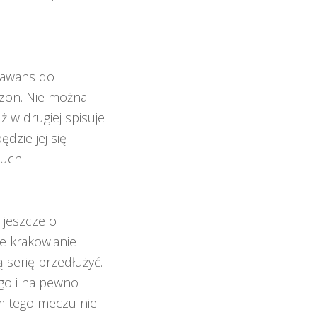
i awans do
ezon. Nie można
ż w drugiej spisuje
dzie jej się
uch.
 jeszcze o
że krakowianie
 serię przedłużyć.
go i na pewno
em tego meczu nie