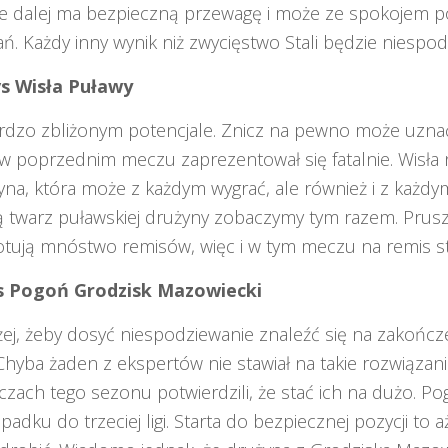
ce dalej ma bezpieczną przewagę i może ze spokojem 
. Każdy inny wynik niż zwycięstwo Stali będzie niespod
vs Wisła Puławy
rdzo zbliżonym potencjale. Znicz na pewno może uzn
 w poprzednim meczu zaprezentował się fatalnie. Wisła 
yna, która może z każdym wygrać, ale również i z każd
 twarz puławskiej drużyny zobaczymy tym razem. Prus
tują mnóstwo remisów, więc i w tym meczu na remis s
vs Pogoń Grodzisk Mazowiecki
iżej, żeby dosyć niespodziewanie znaleźć się na zakońc
 Chyba żaden z ekspertów nie stawiał na takie rozwiązan
zach tego sezonu potwierdzili, że stać ich na dużo. Po
padku do trzeciej ligi. Starta do bezpiecznej pozycji to 