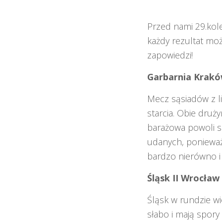
Przed nami 29.kole
każdy rezultat mo
zapowiedzi!
Garbarnia Kraków
Mecz sąsiadów z l
starcia. Obie druż
barażowa powoli s
udanych, ponieważ
bardzo nierówno i
Śląsk II Wrocław
Śląsk w rundzie wi
słabo i mają spor