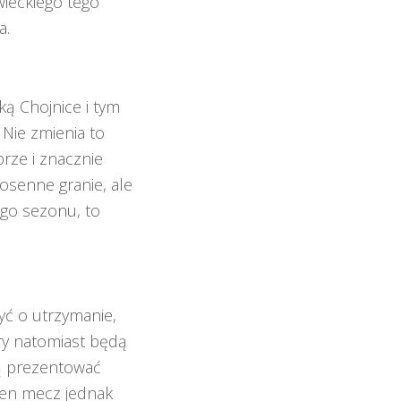
ieckiego tego
a.
ą Chojnice i tym
 Nie zmienia to
brze i znacznie
osenne granie, ale
ego sezonu, to
yć o utrzymanie,
gry natomiast będą
dą prezentować
Ten mecz jednak