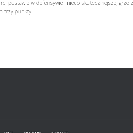
rej postawie w defensywie i nieco skuteczniejszej grze
o trzy punkty.