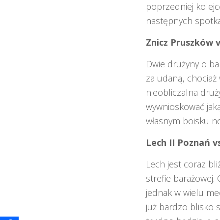
poprzedniej kolej
następnych spotkań
Znicz Pruszków 
Dwie drużyny o ba
za udaną, chociaż
nieobliczalna druż
wywnioskować jaką
własnym boisku no
Lech II Poznań 
Lech jest coraz bl
strefie barażowej.
jednak w wielu mec
już bardzo blisko s