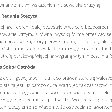
ównany z małym wskazaniem na suwalską drużynę.
 Radunia Stężyca
nej nad liderem, dalej pozostaje w walce o bezpośredn
orzowianie utrzymują równą i wysoką formę przez cały s
ich przeciwniku, który pierwsza rundę miał dobrą, ale ju
j. Ostatni mecz co prawda Radunia wygrała, ale trudno bę
o strefę barażową. Więcej na wygraną w tym meczu ma R
s Sokół Ostróda
 dołu ligowej tabeli. Hutnik co prawda stara się walczyć
go starta jest już bardzo duża. Warto jednak zaznaczyć, 
ie mecze rozgrywane na swoim obiekcie i będą chcieli tą
ie wygrał jeszcze meczu pod wodzą Wojciecha Figurskie
stan rzeczy zmienić. Wiadomo, że ostródzianie faworyt