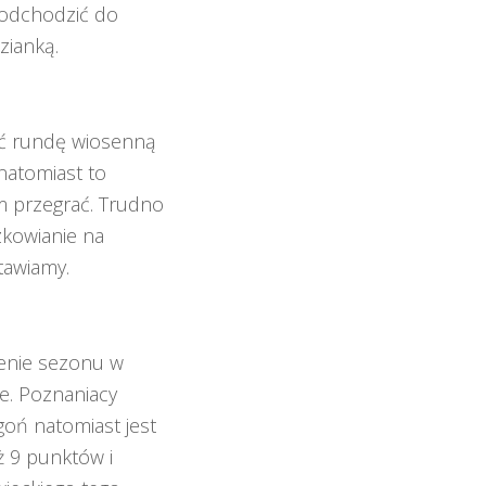
podchodzić do
zianką.
ać rundę wiosenną
natomiast to
ym przegrać. Trudno
zkowianie na
tawiamy.
zenie sezonu w
ie. Poznaniacy
goń natomiast jest
aż 9 punktów i