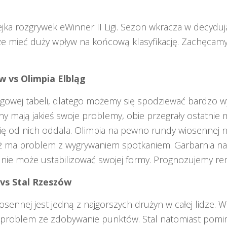
jka rozgrywek eWinner II Ligi. Sezon wkracza w decydują
że mieć duży wpływ na końcową klasyfikację. Zachęcamy
 vs Olimpia Elbląg
igowej tabeli, dlatego możemy się spodziewać bardzo
yny mają jakieś swoje problemy, obie przegrały ostatnie 
ię od nich oddala. Olimpia na pewno rundy wiosennej ni
 ma problem z wygrywaniem spotkaniem. Garbarnia na
 nie może ustabilizować swojej formy. Prognozujemy rem
 vs Stal Rzeszów
osennej jest jedną z najgorszych drużyn w całej lidze. W
y problem ze zdobywanie punktów. Stal natomiast pomi