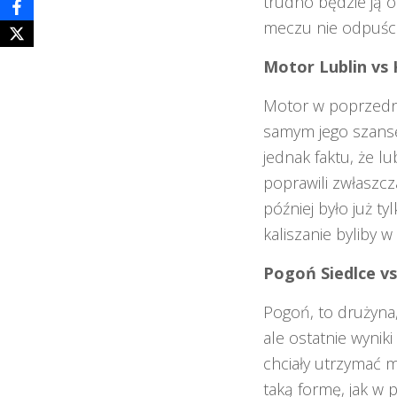
trudno będzie ją 
meczu nie odpuści
Motor Lublin vs 
Motor w poprzedni
samym jego szansę 
jednak faktu, że l
poprawili zwłaszc
później było już t
kaliszanie byliby
Pogoń Siedlce vs
Pogoń, to drużyna,
ale ostatnie wynik
chciały utrzymać m
taką formę, jak w