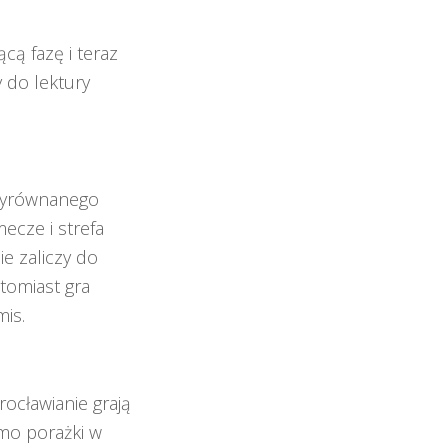
cą fazę i teraz
 do lektury
 wyrównanego
mecze i strefa
e zaliczy do
tomiast gra
is.
rocławianie grają
mo porażki w