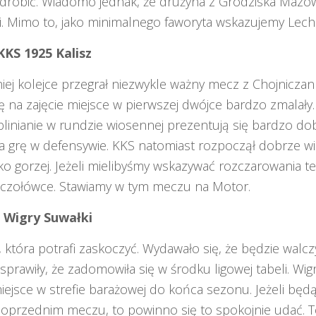
odrobić. Wiadomo jednak, że drużyna z Grodziska Mazow
. Mimo to, jako minimalnego faworyta wskazujemy Lech
KKS 1925 Kalisz
ej kolejce przegrał niezwykle ważny mecz z Chojniczank
na zajęcie miejsce w pierwszej dwójce bardzo zmalały.
ublinianie w rundzie wiosennej prezentują się bardzo do
za grę w defensywie. KKS natomiast rozpoczął dobrze wi
ylko gorzej. Jeżeli mielibyśmy wskazywać rozczarowania t
 w czołówce. Stawiamy w tym meczu na Motor.
 Wigry Suwałki
 która potrafi zaskoczyć. Wydawało się, że będzie walcz
i sprawiły, że zadomowiła się w środku ligowej tabeli. Wi
iejsce w strefie barażowej do końca sezonu. Jeżeli bę
 poprzednim meczu, to powinno się to spokojnie udać. 