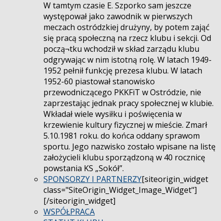
W tamtym czasie E. Szporko sam jeszcze
występował jako zawodnik w pierwszych
meczach ostródzkiej drużyny, by potem zająć
się pracą społeczną na rzecz klubu i sekcji. Od
począ¬tku wchodził w skład zarządu klubu
odgrywając w nim istotną rolę. W latach 1949-
1952 pełnił funkcję prezesa klubu. W latach
1952-60 piastował stanowisko
przewodniczącego PKKFiT w Ostródzie, nie
zaprzestając jednak pracy społecznej w klubie.
Wkładał wiele wysiłku i poświęcenia w
krzewienie kultury fizycznej w mieście. Zmarł
5.10.1981 roku. do końca oddany sprawom
sportu. Jego nazwisko zostało wpisane na listę
założycieli klubu sporządzoną w 40 rocznicę
powstania KS „Sokół”.
SPONSORZY I PARTNERZY
[siteorigin_widget
class="SiteOrigin_Widget_Image_Widget"]
[/siteorigin_widget]
WSPÓŁPRACA