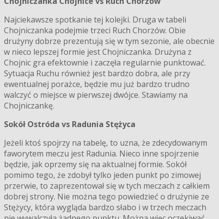
Chojniczanka Chojnice vs Ruch Chorzów
Najciekawsze spotkanie tej kolejki. Druga w tabeli
Chojniczanka podejmie trzeci Ruch Chorzów. Obie
drużyny dobrze prezentują się w tym sezonie, ale obecnie
w nieco lepszej formie jest Chojniczanka. Drużyna z
Chojnic gra efektownie i zaczęła regularnie punktować.
Sytuacja Ruchu również jest bardzo dobra, ale przy
ewentualnej porażce, będzie mu już bardzo trudno
walczyć o miejsce w pierwszej dwójce. Stawiamy na
Chojniczankę.
Sokół Ostróda vs Radunia Stężyca
Jeżeli ktoś spojrzy na tabelę, to uzna, że zdecydowanym
faworytem meczu jest Radunia. Nieco inne spojrzenie
będzie, jak oprzemy się na aktualnej formie. Sokół
pomimo tego, że zdobył tylko jeden punkt po zimowej
przerwie, to zaprezentował się w tych meczach z całkiem
dobrej strony. Nie można tego powiedzieć o drużynie ze
Stężycy, która wygląda bardzo słabo i w trzech meczach
nie wywalczyła żadnego punktu. Można więc oczekiwać