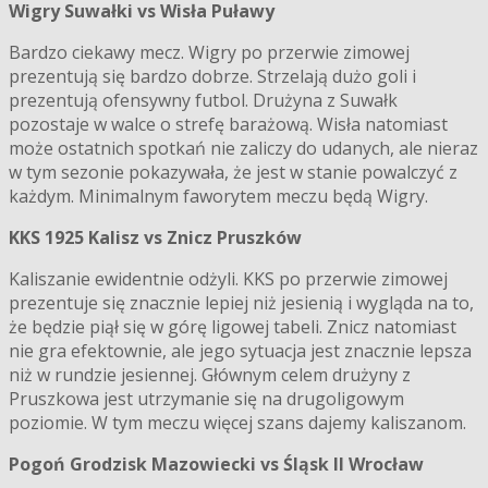
Wigry Suwałki vs Wisła Puławy
Bardzo ciekawy mecz. Wigry po przerwie zimowej
prezentują się bardzo dobrze. Strzelają dużo goli i
prezentują ofensywny futbol. Drużyna z Suwałk
pozostaje w walce o strefę barażową. Wisła natomiast
może ostatnich spotkań nie zaliczy do udanych, ale nieraz
w tym sezonie pokazywała, że jest w stanie powalczyć z
każdym. Minimalnym faworytem meczu będą Wigry.
KKS 1925 Kalisz vs Znicz Pruszków
Kaliszanie ewidentnie odżyli. KKS po przerwie zimowej
prezentuje się znacznie lepiej niż jesienią i wygląda na to,
że będzie piął się w górę ligowej tabeli. Znicz natomiast
nie gra efektownie, ale jego sytuacja jest znacznie lepsza
niż w rundzie jesiennej. Głównym celem drużyny z
Pruszkowa jest utrzymanie się na drugoligowym
poziomie. W tym meczu więcej szans dajemy kaliszanom.
Pogoń Grodzisk Mazowiecki vs Śląsk II Wrocław