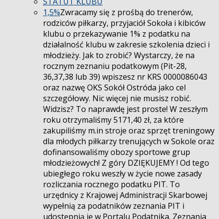
STATUT KLUBU
1,5%
Zwracamy się z prośbą do trenerów,
rodziców piłkarzy, przyjaciół Sokoła i kibiców
klubu o przekazywanie 1% z podatku na
działalność klubu w zakresie szkolenia dzieci i
młodzieży. Jak to zrobić? Wystarczy, że na
rocznym zeznaniu podatkowym (Pit-28,
36,37,38 lub 39) wpiszesz nr KRS 0000086043
oraz nazwę OKS Sokół Ostróda jako cel
szczegółowy. Nic więcej nie musisz robić.
Widzisz? To naprawdę jest proste! W zeszłym
roku otrzymaliśmy 5171,40 zł, za które
zakupiliśmy m.in stroje oraz sprzęt treningowy
dla młodych piłkarzy trenujących w Sokole oraz
dofinansowaliśmy obozy sportowe grup
młodzieżowych! Z góry DZIĘKUJEMY ! Od tego
ubiegłego roku weszły w życie nowe zasady
rozliczania rocznego podatku PIT. To
urzędnicy z Krajowej Administracji Skarbowej
wypełnią za podatników zeznania PIT i
udostępnią je w Portalu Podatnika. Zeznania