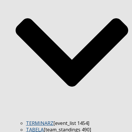
TERMINARZ
[event_list 1454]
TABELA
[team_standings 490]