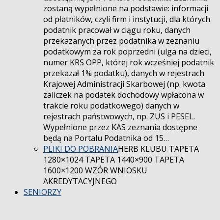
zostaną wypełnione na podstawie: informacji
od płatników, czyli firm i instytucji, dla których
podatnik pracował w ciągu roku, danych
przekazanych przez podatnika w zeznaniu
podatkowym za rok poprzedni (ulga na dzieci,
numer KRS OPP, której rok wcześniej podatnik
przekazał 1% podatku), danych w rejestrach
Krajowej Administracji Skarbowej (np. kwota
zaliczek na podatek dochodowy wpłacona w
trakcie roku podatkowego) danych w
rejestrach państwowych, np. ZUS i PESEL.
Wypełnione przez KAS zeznania dostępne
będą na Portalu Podatnika od 15…
PLIKI DO POBRANIA
HERB KLUBU TAPETA
1280×1024 TAPETA 1440×900 TAPETA
1600×1200 WZÓR WNIOSKU
AKREDYTACYJNEGO
SENIORZY