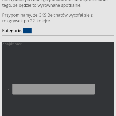
tego, że będzie to wyrównane spotkanie.
Przypominamy, że GKS Bełchatów wycofał się z
rozgrywek po 22. kolejce.
Kategorie:
klub
Znajdź nas: