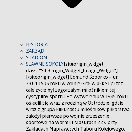
HISTORIA
ZARZĄD
STADION
SŁAWNE SOKOŁY
[siteorigin_widget
class="SiteOrigin_Widget_Image_Widget"]
[/siteorigin_widget] Edmund Szporko – ur.
23.01.1905 roku w Wilnie Grał w piłkę i przez
całe życie był zagorzałym miłośnikiem tej
dyscypliny sportu. Po wyzwoleniu w 1945 roku
osiedlił się wraz z rodziną w Ostródzie, gdzie
wraz z grupą kilkunastu miłośników piłkarstwa
założył pierwsze po wojnie zrzeszenie
sportowe na Warmii i Mazurach ZZK przy
Zakładach Naprawczych Taboru Kolejowego.