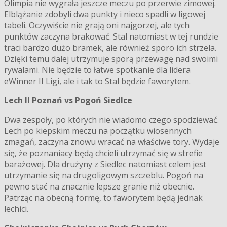
Olimpia nie wygrała jeszcze meczu po przerwie zimowej.
Elblążanie zdobyli dwa punkty i nieco spadli w ligowej
tabeli. Oczywiście nie grają oni najgorzej, ale tych
punktów zaczyna brakować. Stal natomiast w tej rundzie
traci bardzo dużo bramek, ale również sporo ich strzela.
Dzięki temu dalej utrzymuje sporą przewagę nad swoimi
rywalami. Nie będzie to łatwe spotkanie dla lidera
eWinner II Ligi, ale i tak to Stal będzie faworytem.
Lech II Poznań vs Pogoń Siedlce
Dwa zespoły, po których nie wiadomo czego spodziewać.
Lech po kiepskim meczu na początku wiosennych
zmagań, zaczyna znowu wracać na właściwe tory. Wydaje
się, że poznaniacy będą chcieli utrzymać się w strefie
barażowej. Dla drużyny z Siedlec natomiast celem jest
utrzymanie się na drugoligowym szczeblu. Pogoń na
pewno stać na znacznie lepsze granie niż obecnie.
Patrząc na obecną formę, to faworytem będą jednak
lechici.