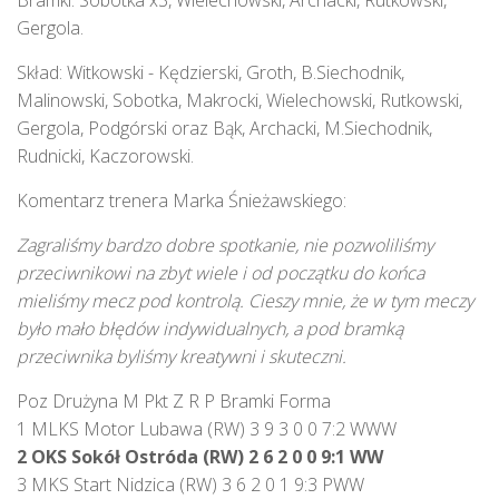
Bramki: Sobotka x3, Wielechowski, Archacki, Rutkowski,
Gergola.
Skład: Witkowski - Kędzierski, Groth, B.Siechodnik,
Malinowski, Sobotka, Makrocki, Wielechowski, Rutkowski,
Gergola, Podgórski oraz Bąk, Archacki, M.Siechodnik,
Rudnicki, Kaczorowski.
Komentarz trenera Marka Śnieżawskiego:
Zagraliśmy bardzo dobre spotkanie, nie pozwoliliśmy
przeciwnikowi na zbyt wiele i od początku do końca
mieliśmy mecz pod kontrolą. Cieszy mnie, że w tym meczy
było mało błędów indywidualnych, a pod bramką
przeciwnika byliśmy kreatywni i skuteczni.
Poz Drużyna M Pkt Z R P Bramki Forma
1 MLKS Motor Lubawa (RW) 3 9 3 0 0 7:2 WWW
2 OKS Sokół Ostróda (RW) 2 6 2 0 0 9:1 WW
3 MKS Start Nidzica (RW) 3 6 2 0 1 9:3 PWW