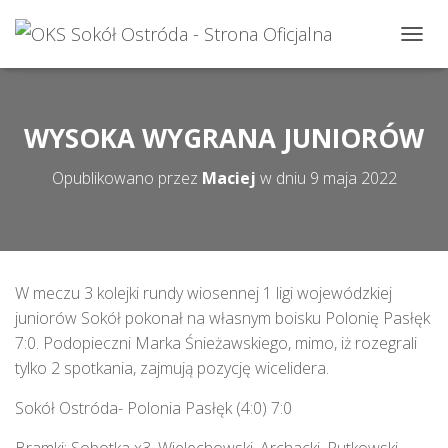
P
R
Z
E
Ł
WYSOKA WYGRANA JUNIORÓW
Ą
C
Opublikowano przez
Maciej
w dniu
9 maja 2022
Z
N
A
W
I
G
W meczu 3 kolejki rundy wiosennej 1 ligi wojewódzkiej
A
juniorów Sokół pokonał na własnym boisku Polonię Pasłęk
C
J
7:0. Podopieczni Marka Śnieżawskiego, mimo, iż rozegrali
Ę
tylko 2 spotkania, zajmują pozycję wicelidera.
Sokół Ostróda- Polonia Pasłęk (4:0) 7:0