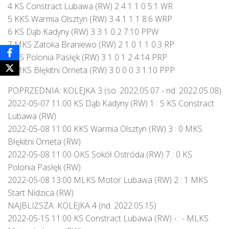
4 KS Constract Lubawa (RW) 2 4 1 1 0 5:1 WR
5 KKS Warmia Olsztyn (RW) 3 4 1 1 1 8:6 WRP
6 KS Dąb Kadyny (RW) 3 3 1 0 2 7:10 PPW
7 MKS Zatoka Braniewo (RW) 2 1 0 1 1 0:3 RP
8 KS Polonia Pasłęk (RW) 3 1 0 1 2 4:14 PRP
9 MKS Błękitni Orneta (RW) 3 0 0 0 3 1:10 PPP
POPRZEDNIA: KOLEJKA 3 (so. 2022.05.07 - nd. 2022.05.08)
2022-05-07 11:00 KS Dąb Kadyny (RW) 1 : 5 KS Constract
Lubawa (RW)
2022-05-08 11:00 KKS Warmia Olsztyn (RW) 3 : 0 MKS
Błękitni Orneta (RW)
2022-05-08 11:00 OKS Sokół Ostróda (RW) 7 : 0 KS
Polonia Pasłęk (RW)
2022-05-08 13:00 MLKS Motor Lubawa (RW) 2 : 1 MKS
Start Nidzica (RW)
NAJBLIŻSZA: KOLEJKA 4 (nd. 2022.05.15)
2022-05-15 11:00 KS Constract Lubawa (RW) - : - MLKS