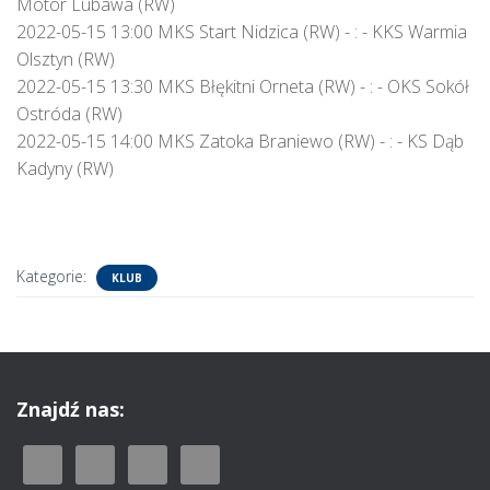
Motor Lubawa (RW)
2022-05-15 13:00 MKS Start Nidzica (RW) - : - KKS Warmia
Olsztyn (RW)
2022-05-15 13:30 MKS Błękitni Orneta (RW) - : - OKS Sokół
Ostróda (RW)
2022-05-15 14:00 MKS Zatoka Braniewo (RW) - : - KS Dąb
Kadyny (RW)
Kategorie:
KLUB
Znajdź nas: