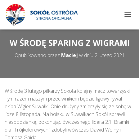
P
R
Z
E
W ŚRODĘ SPARING Z WIGRAMI
Ł
Ą
Opublikowano przez
Maciej
w dniu
2 lutego 2021
C
Z
N
A
W
I
W środę 3 lutego piłkarzy Sokoła kolejny mecz towarzyski.
G
A
Tym razem naszym przeciwnikiem będzie ligowy rywal
C
ekipa Wigier Suwałki. Obie drużyny zmierzyły się ze sobą w
J
lidze 8 listopada. Na boisku w Suwałkach Sokół sprawił
Ę
niespodziankę, pokonując ówczesnego lidera 2:1. Bramki
dla "Trójkolorowych" zdobyli wówczas Dawid Wolny i
Tomasz Gajda.