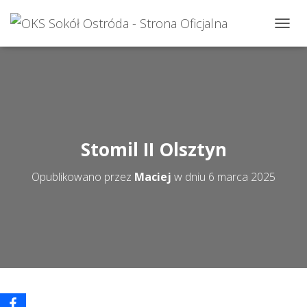
P
R
Z
E
Ł
Ą
C
Z
N
Stomil II Olsztyn
A
W
Opublikowano przez
Maciej
w dniu
6 marca 2025
I
G
A
C
J
Ę