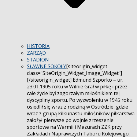
HISTORIA
ZARZĄD
STADION
SŁAWNE SOKOŁY
[siteorigin_widget
class="SiteOrigin_Widget_Image_Widget"]
[/siteorigin_widget] Edmund Szporko – ur.
23.01.1905 roku w Wilnie Grał w piłkę i przez
całe życie był zagorzałym miłośnikiem tej
dyscypliny sportu. Po wyzwoleniu w 1945 roku
osiedlił się wraz z rodziną w Ostródzie, gdzie
wraz z grupą kilkunastu miłośników piłkarstwa
założył pierwsze po wojnie zrzeszenie
sportowe na Warmii i Mazurach ZZK przy
Zakładach Naprawczych Taboru Kolejowego.