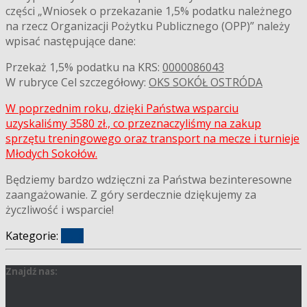
części „Wniosek o przekazanie 1,5% podatku należnego
na rzecz Organizacji Pożytku Publicznego (OPP)” należy
wpisać następujące dane:
Przekaż 1,5% podatku na KRS:
0000086043
W rubryce Cel szczegółowy:
OKS SOKÓŁ OSTRÓDA
W poprzednim roku, dzięki Państwa wsparciu
uzyskaliśmy 3580 zł., co przeznaczyliśmy na zakup
sprzętu treningowego oraz transport na mecze i turnieje
Młodych Sokołów.
Będziemy bardzo wdzięczni za Państwa bezinteresowne
zaangażowanie. Z góry serdecznie dziękujemy za
życzliwość i wsparcie!
Kategorie:
klub
Znajdź nas: