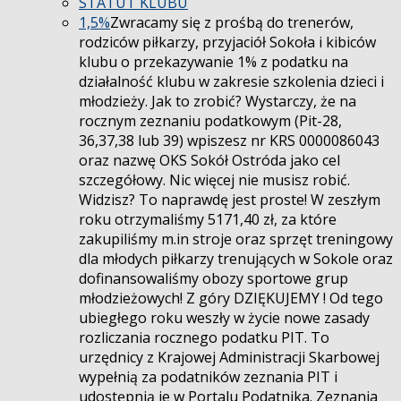
STATUT KLUBU
1,5%
Zwracamy się z prośbą do trenerów,
rodziców piłkarzy, przyjaciół Sokoła i kibiców
klubu o przekazywanie 1% z podatku na
działalność klubu w zakresie szkolenia dzieci i
młodzieży. Jak to zrobić? Wystarczy, że na
rocznym zeznaniu podatkowym (Pit-28,
36,37,38 lub 39) wpiszesz nr KRS 0000086043
oraz nazwę OKS Sokół Ostróda jako cel
szczegółowy. Nic więcej nie musisz robić.
Widzisz? To naprawdę jest proste! W zeszłym
roku otrzymaliśmy 5171,40 zł, za które
zakupiliśmy m.in stroje oraz sprzęt treningowy
dla młodych piłkarzy trenujących w Sokole oraz
dofinansowaliśmy obozy sportowe grup
młodzieżowych! Z góry DZIĘKUJEMY ! Od tego
ubiegłego roku weszły w życie nowe zasady
rozliczania rocznego podatku PIT. To
urzędnicy z Krajowej Administracji Skarbowej
wypełnią za podatników zeznania PIT i
udostępnią je w Portalu Podatnika. Zeznania