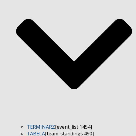
TERMINARZ
[event_list 1454]
TABELA
[team_standings 490]