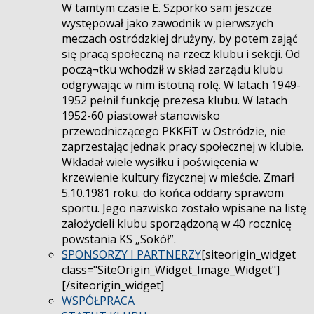
W tamtym czasie E. Szporko sam jeszcze
występował jako zawodnik w pierwszych
meczach ostródzkiej drużyny, by potem zająć
się pracą społeczną na rzecz klubu i sekcji. Od
począ¬tku wchodził w skład zarządu klubu
odgrywając w nim istotną rolę. W latach 1949-
1952 pełnił funkcję prezesa klubu. W latach
1952-60 piastował stanowisko
przewodniczącego PKKFiT w Ostródzie, nie
zaprzestając jednak pracy społecznej w klubie.
Wkładał wiele wysiłku i poświęcenia w
krzewienie kultury fizycznej w mieście. Zmarł
5.10.1981 roku. do końca oddany sprawom
sportu. Jego nazwisko zostało wpisane na listę
założycieli klubu sporządzoną w 40 rocznicę
powstania KS „Sokół”.
SPONSORZY I PARTNERZY
[siteorigin_widget
class="SiteOrigin_Widget_Image_Widget"]
[/siteorigin_widget]
WSPÓŁPRACA