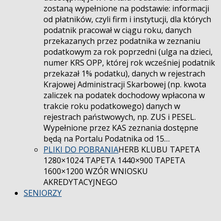
zostaną wypełnione na podstawie: informacji
od płatników, czyli firm i instytucji, dla których
podatnik pracował w ciągu roku, danych
przekazanych przez podatnika w zeznaniu
podatkowym za rok poprzedni (ulga na dzieci,
numer KRS OPP, której rok wcześniej podatnik
przekazał 1% podatku), danych w rejestrach
Krajowej Administracji Skarbowej (np. kwota
zaliczek na podatek dochodowy wpłacona w
trakcie roku podatkowego) danych w
rejestrach państwowych, np. ZUS i PESEL.
Wypełnione przez KAS zeznania dostępne
będą na Portalu Podatnika od 15…
PLIKI DO POBRANIA
HERB KLUBU TAPETA
1280×1024 TAPETA 1440×900 TAPETA
1600×1200 WZÓR WNIOSKU
AKREDYTACYJNEGO
SENIORZY