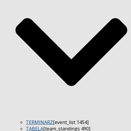
TERMINARZ
[event_list 1454]
TABELA
[team_standings 490]