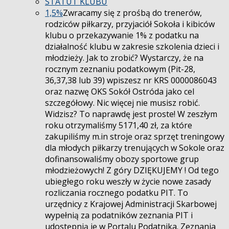
STATUT KLUBU
1,5%
Zwracamy się z prośbą do trenerów,
rodziców piłkarzy, przyjaciół Sokoła i kibiców
klubu o przekazywanie 1% z podatku na
działalność klubu w zakresie szkolenia dzieci i
młodzieży. Jak to zrobić? Wystarczy, że na
rocznym zeznaniu podatkowym (Pit-28,
36,37,38 lub 39) wpiszesz nr KRS 0000086043
oraz nazwę OKS Sokół Ostróda jako cel
szczegółowy. Nic więcej nie musisz robić.
Widzisz? To naprawdę jest proste! W zeszłym
roku otrzymaliśmy 5171,40 zł, za które
zakupiliśmy m.in stroje oraz sprzęt treningowy
dla młodych piłkarzy trenujących w Sokole oraz
dofinansowaliśmy obozy sportowe grup
młodzieżowych! Z góry DZIĘKUJEMY ! Od tego
ubiegłego roku weszły w życie nowe zasady
rozliczania rocznego podatku PIT. To
urzędnicy z Krajowej Administracji Skarbowej
wypełnią za podatników zeznania PIT i
udostępnią je w Portalu Podatnika. Zeznania