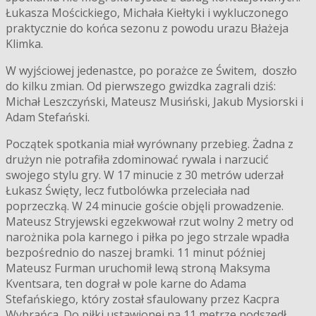
Łukasza Mościckiego, Michała Kiełtyki i wykluczonego
praktycznie do końca sezonu z powodu urazu Błażeja
Klimka.
W wyjściowej jedenastce, po porażce ze Świtem, doszło
do kilku zmian. Od pierwszego gwizdka zagrali dziś:
Michał Leszczyński, Mateusz Musiński, Jakub Mysiorski i
Adam Stefański.
Początek spotkania miał wyrównany przebieg. Żadna z
drużyn nie potrafiła zdominować rywala i narzucić
swojego stylu gry. W 17 minucie z 30 metrów uderzał
Łukasz Święty, lecz futbolówka przeleciała nad
poprzeczką. W 24 minucie goście objęli prowadzenie.
Mateusz Stryjewski egzekwował rzut wolny 2 metry od
narożnika pola karnego i piłka po jego strzale wpadła
bezpośrednio do naszej bramki. 11 minut później
Mateusz Furman uruchomił lewą stroną Maksyma
Kventsara, ten dograł w pole karne do Adama
Stefańskiego, który został sfaulowany przez Kacpra
Wybrańca. Do piłki ustawionej na 11 metrze podszedł