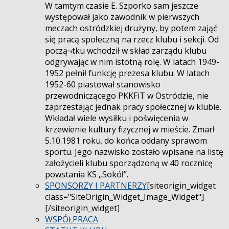
W tamtym czasie E. Szporko sam jeszcze
występował jako zawodnik w pierwszych
meczach ostródzkiej drużyny, by potem zająć
się pracą społeczną na rzecz klubu i sekcji. Od
począ¬tku wchodził w skład zarządu klubu
odgrywając w nim istotną rolę. W latach 1949-
1952 pełnił funkcję prezesa klubu. W latach
1952-60 piastował stanowisko
przewodniczącego PKKFiT w Ostródzie, nie
zaprzestając jednak pracy społecznej w klubie.
Wkładał wiele wysiłku i poświęcenia w
krzewienie kultury fizycznej w mieście. Zmarł
5.10.1981 roku. do końca oddany sprawom
sportu. Jego nazwisko zostało wpisane na listę
założycieli klubu sporządzoną w 40 rocznicę
powstania KS „Sokół”.
SPONSORZY I PARTNERZY
[siteorigin_widget
class="SiteOrigin_Widget_Image_Widget"]
[/siteorigin_widget]
WSPÓŁPRACA