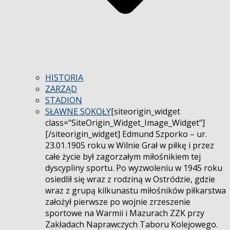
HISTORIA
ZARZĄD
STADION
SŁAWNE SOKOŁY
[siteorigin_widget
class="SiteOrigin_Widget_Image_Widget"]
[/siteorigin_widget] Edmund Szporko – ur.
23.01.1905 roku w Wilnie Grał w piłkę i przez
całe życie był zagorzałym miłośnikiem tej
dyscypliny sportu. Po wyzwoleniu w 1945 roku
osiedlił się wraz z rodziną w Ostródzie, gdzie
wraz z grupą kilkunastu miłośników piłkarstwa
założył pierwsze po wojnie zrzeszenie
sportowe na Warmii i Mazurach ZZK przy
Zakładach Naprawczych Taboru Kolejowego.