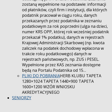
zostaną wypełnione na podstawie: informacji
od płatników, czyli firm i instytucji, dla których
podatnik pracował w ciągu roku, danych
przekazanych przez podatnika w zeznaniu
podatkowym za rok poprzedni (ulga na dzieci,
numer KRS OPP, której rok wcześniej podatnik
przekazał 1% podatku), danych w rejestrach
Krajowej Administracji Skarbowej (np. kwota
zaliczek na podatek dochodowy wpłacona w
trakcie roku podatkowego) danych w
rejestrach państwowych, np. ZUS i PESEL.
Wypełnione przez KAS zeznania dostępne
będą na Portalu Podatnika od 15…
PLIKI DO POBRANIA
HERB KLUBU TAPETA
1280×1024 TAPETA 1440×900 TAPETA
1600×1200 WZÓR WNIOSKU
AKREDYTACYJNEGO
SENIORZY