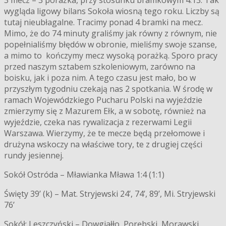
wygląda ligowy bilans Sokoła wiosną tego roku. Liczby są
tutaj nieubłagalne. Tracimy ponad 4 bramki na mecz.
Mimo, że do 74 minuty graliśmy jak równy z równym, nie
popełnialiśmy błędów w obronie, mieliśmy swoje szanse,
a mimo to kończymy mecz wysoką porażką. Sporo pracy
przed naszym sztabem szkoleniowym, zarówno na
boisku, jak i poza nim. A tego czasu jest mało, bo w
przyszłym tygodniu czekają nas 2 spotkania. W środę w
ramach Wojewódzkiego Pucharu Polski na wyjeździe
zmierzymy się z Mazurem Ełk, a w sobotę, również na
wyjeździe, czeka nas rywalizacja z rezerwami Legii
Warszawa. Wierzymy, że te mecze będą przełomowe i
drużyna wskoczy na właściwe tory, te z drugiej części
rundy jesiennej.
Sokół Ostróda – Mławianka Mława 1:4 (1:1)
Święty 39’ (k) – Mat. Stryjewski 24’, 74’, 89’, Mi. Stryjewski
76’
Sokół: Leszczyński – Dowgiałło, Porębski, Morawski,