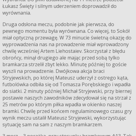
Łukasz Święty i silnym uderzeniem doprowadził do
wyrównania.
Druga odsłona meczu, podobnie jak pierwsza, do
pewnego momentu była wyrównana. Co więcej, to Sokół
miał optyczną przewagę. W 73 minucie świetną okazję do
wyprowadzenia nas na prowadzenie miał wprowadzony
chwilę wcześniej Artem Liehostaiev. Skorzystał z błędu
obrońcy, minął drugiego ale mając przed sobą tylko
bramkarza strzelił zbyt lekko. Minutę później to goście
wyszli na prowadzenie. Dwójkowa akcja braci
Stryjewskich, po której Mateusz uderzył z ostrego kąta,
futbolówka odbiła się od Tomasza Porębskiego i wpadła
do siatki. 2 minuty później Michał Stryjewski, przy biernej
postawie naszych zawodników zdecydował się na strzał z
25 metrów po którym piłka wpadła w okienko naszej
bramki. Chwilę przed końcem regulaminowego czasu gry
wynik meczu ustalił Mateusz Stryjewski, wykorzystując
sytuację sam na sam z naszym bramkarzem.
3 mecz – 3 porażka, przy stosunku bramkowym 4:13. Tak