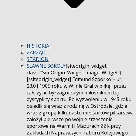
HISTORIA
ZARZĄD
STADION
SŁAWNE SOKOŁY
[siteorigin_widget
class="SiteOrigin_Widget_Image_Widget"]
[/siteorigin_widget] Edmund Szporko – ur.
23.01.1905 roku w Wilnie Grał w piłkę i przez
całe życie był zagorzałym miłośnikiem tej
dyscypliny sportu. Po wyzwoleniu w 1945 roku
osiedlił się wraz z rodziną w Ostródzie, gdzie
wraz z grupą kilkunastu miłośników piłkarstwa
założył pierwsze po wojnie zrzeszenie
sportowe na Warmii i Mazurach ZZK przy
Zakładach Naprawczych Taboru Kolejowego.