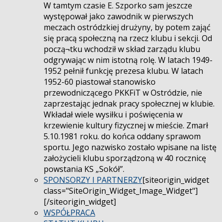
W tamtym czasie E. Szporko sam jeszcze
występował jako zawodnik w pierwszych
meczach ostródzkiej drużyny, by potem zająć
się pracą społeczną na rzecz klubu i sekcji. Od
począ¬tku wchodził w skład zarządu klubu
odgrywając w nim istotną rolę. W latach 1949-
1952 pełnił funkcję prezesa klubu. W latach
1952-60 piastował stanowisko
przewodniczącego PKKFiT w Ostródzie, nie
zaprzestając jednak pracy społecznej w klubie.
Wkładał wiele wysiłku i poświęcenia w
krzewienie kultury fizycznej w mieście. Zmarł
5.10.1981 roku. do końca oddany sprawom
sportu. Jego nazwisko zostało wpisane na listę
założycieli klubu sporządzoną w 40 rocznicę
powstania KS „Sokół”.
SPONSORZY I PARTNERZY
[siteorigin_widget
class="SiteOrigin_Widget_Image_Widget"]
[/siteorigin_widget]
WSPÓŁPRACA