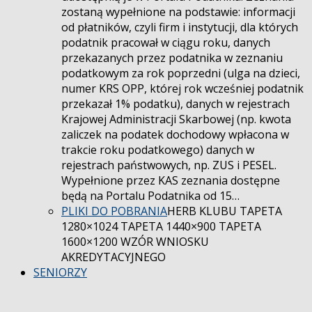
zostaną wypełnione na podstawie: informacji
od płatników, czyli firm i instytucji, dla których
podatnik pracował w ciągu roku, danych
przekazanych przez podatnika w zeznaniu
podatkowym za rok poprzedni (ulga na dzieci,
numer KRS OPP, której rok wcześniej podatnik
przekazał 1% podatku), danych w rejestrach
Krajowej Administracji Skarbowej (np. kwota
zaliczek na podatek dochodowy wpłacona w
trakcie roku podatkowego) danych w
rejestrach państwowych, np. ZUS i PESEL.
Wypełnione przez KAS zeznania dostępne
będą na Portalu Podatnika od 15…
PLIKI DO POBRANIA
HERB KLUBU TAPETA
1280×1024 TAPETA 1440×900 TAPETA
1600×1200 WZÓR WNIOSKU
AKREDYTACYJNEGO
SENIORZY