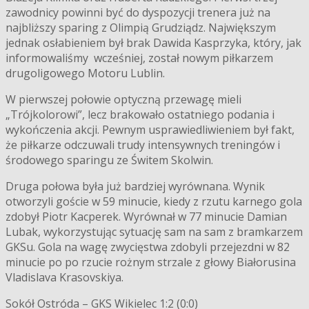
zawodnicy powinni być do dyspozycji trenera już na
najbliższy sparing z Olimpią Grudziądz. Największym
jednak osłabieniem był brak Dawida Kasprzyka, który, jak
informowaliśmy wcześniej, został nowym piłkarzem
drugoligowego Motoru Lublin.
W pierwszej połowie optyczną przewagę mieli
„Trójkolorowi”, lecz brakowało ostatniego podania i
wykończenia akcji. Pewnym usprawiedliwieniem był fakt,
że piłkarze odczuwali trudy intensywnych treningów i
środowego sparingu ze Świtem Skolwin.
Druga połowa była już bardziej wyrównana. Wynik
otworzyli goście w 59 minucie, kiedy z rzutu karnego gola
zdobył Piotr Kacperek. Wyrównał w 77 minucie Damian
Lubak, wykorzystując sytuację sam na sam z bramkarzem
GKSu. Gola na wagę zwycięstwa zdobyli przejezdni w 82
minucie po po rzucie rożnym strzale z głowy Białorusina
Vladislava Krasovskiya.
Sokół Ostróda – GKS Wikielec 1:2 (0:0)