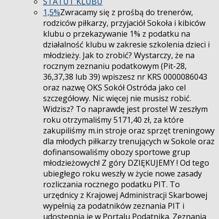
STATUT KLUBU
1,5%
Zwracamy się z prośbą do trenerów,
rodziców piłkarzy, przyjaciół Sokoła i kibiców
klubu o przekazywanie 1% z podatku na
działalność klubu w zakresie szkolenia dzieci i
młodzieży. Jak to zrobić? Wystarczy, że na
rocznym zeznaniu podatkowym (Pit-28,
36,37,38 lub 39) wpiszesz nr KRS 0000086043
oraz nazwę OKS Sokół Ostróda jako cel
szczegółowy. Nic więcej nie musisz robić.
Widzisz? To naprawdę jest proste! W zeszłym
roku otrzymaliśmy 5171,40 zł, za które
zakupiliśmy m.in stroje oraz sprzęt treningowy
dla młodych piłkarzy trenujących w Sokole oraz
dofinansowaliśmy obozy sportowe grup
młodzieżowych! Z góry DZIĘKUJEMY ! Od tego
ubiegłego roku weszły w życie nowe zasady
rozliczania rocznego podatku PIT. To
urzędnicy z Krajowej Administracji Skarbowej
wypełnią za podatników zeznania PIT i
udostępnią je w Portalu Podatnika. Zeznania