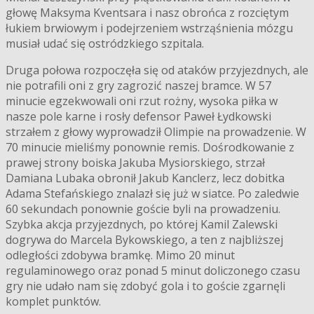
głowę Maksyma Kventsara i nasz obrońca z rozciętym
łukiem brwiowym i podejrzeniem wstrząśnienia mózgu
musiał udać się ostródzkiego szpitala.
Druga połowa rozpoczęła się od ataków przyjezdnych, ale
nie potrafili oni z gry zagrozić naszej bramce. W 57
minucie egzekwowali oni rzut rożny, wysoka piłka w
nasze pole karne i rosły defensor Paweł Łydkowski
strzałem z głowy wyprowadził Olimpie na prowadzenie. W
70 minucie mieliśmy ponownie remis. Dośrodkowanie z
prawej strony boiska Jakuba Mysiorskiego, strzał
Damiana Lubaka obronił Jakub Kanclerz, lecz dobitka
Adama Stefańskiego znalazł się już w siatce. Po zaledwie
60 sekundach ponownie goście byli na prowadzeniu.
Szybka akcja przyjezdnych, po której Kamil Zalewski
dogrywa do Marcela Bykowskiego, a ten z najbliższej
odległości zdobywa bramkę. Mimo 20 minut
regulaminowego oraz ponad 5 minut doliczonego czasu
gry nie udało nam się zdobyć gola i to goście zgarnęli
komplet punktów.