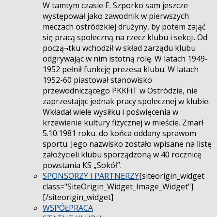
W tamtym czasie E. Szporko sam jeszcze
występował jako zawodnik w pierwszych
meczach ostródzkiej drużyny, by potem zająć
się pracą społeczną na rzecz klubu i sekcji. Od
począ¬tku wchodził w skład zarządu klubu
odgrywając w nim istotną rolę. W latach 1949-
1952 pełnił funkcję prezesa klubu. W latach
1952-60 piastował stanowisko
przewodniczącego PKKFiT w Ostródzie, nie
zaprzestając jednak pracy społecznej w klubie.
Wkładał wiele wysiłku i poświęcenia w
krzewienie kultury fizycznej w mieście. Zmarł
5.10.1981 roku. do końca oddany sprawom
sportu. Jego nazwisko zostało wpisane na listę
założycieli klubu sporządzoną w 40 rocznicę
powstania KS „Sokół”.
SPONSORZY I PARTNERZY
[siteorigin_widget
class="SiteOrigin_Widget_Image_Widget"]
[/siteorigin_widget]
WSPÓŁPRACA