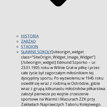
HISTORIA
ZARZĄD
STADION
SŁAWNE SOKOŁY
[siteorigin_widget
class="SiteOrigin_Widget_Image_Widget"]
[/siteorigin_widget] Edmund Szporko – ur.
23.01.1905 roku w Wilnie Grał w piłkę i przez
całe życie był zagorzałym miłośnikiem tej
dyscypliny sportu. Po wyzwoleniu w 1945 roku
osiedlił się wraz z rodziną w Ostródzie, gdzie
wraz z grupą kilkunastu miłośników piłkarstwa
założył pierwsze po wojnie zrzeszenie
sportowe na Warmii i Mazurach ZZK przy
Zakładach Naprawczych Taboru Kolejowego.