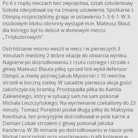
Po 6 z rzędu meczach bez zwycięstwa, sztab szkoleniowy
Sokoła zdecydował się na zmianę ustawienia. Spotkanie z
Olimpią rozpoczęliśmy grając w ustawieniu 1-3-6-1. W 3-
osobowym bloku obronny wystąpił m.in. Mateusz Błaut,
dla którego był to debiut w domowym meczu
„Trójkolorowych”.
Ostródzianie mocno weszli w mecz i w pierwszych 3
minutach mieliśmy 2 dobre okazje do otwarcia wyniku.
Najpierw po dośrodkowaniu z rzutu rożnego i strzale z
głowy Mateusz Błauta piłkę sprzed linii wybił defensor
Olimpii, a chwilę później Jakub Mysiorski z 10 metrów
strzelił w boczną siatkę. W zasadzie pierwsza akcja gości
zakończyła się bramką. Prostopadła piłka do Kamila
Zalewskiego, który w sytuacji sam na sam pokonał
Michała Leszczyńskiego. Na wyrównanie czekaliśmy do 23
minuty. Tomasz Porębski posłał długą piłkę do Maksyma
Kventsara, ten precyzyjnie dośrodkował w pole karne a
Damian Lubak strzałem z głowy pokonał Jakuba
Kanclerza. W 36 minucie po dośrodkowaniu w nasze pole
Michał Leszczyński przy piąstkowaniu trafił kolanem w