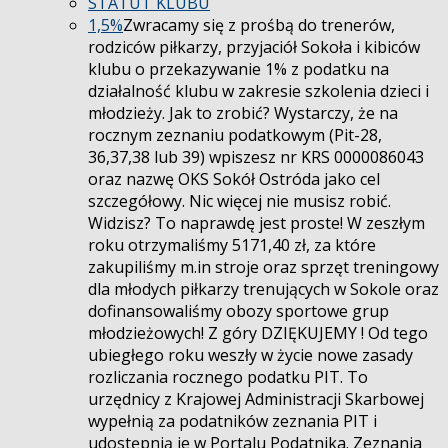
STATUT KLUBU
1,5%
Zwracamy się z prośbą do trenerów,
rodziców piłkarzy, przyjaciół Sokoła i kibiców
klubu o przekazywanie 1% z podatku na
działalność klubu w zakresie szkolenia dzieci i
młodzieży. Jak to zrobić? Wystarczy, że na
rocznym zeznaniu podatkowym (Pit-28,
36,37,38 lub 39) wpiszesz nr KRS 0000086043
oraz nazwę OKS Sokół Ostróda jako cel
szczegółowy. Nic więcej nie musisz robić.
Widzisz? To naprawdę jest proste! W zeszłym
roku otrzymaliśmy 5171,40 zł, za które
zakupiliśmy m.in stroje oraz sprzęt treningowy
dla młodych piłkarzy trenujących w Sokole oraz
dofinansowaliśmy obozy sportowe grup
młodzieżowych! Z góry DZIĘKUJEMY ! Od tego
ubiegłego roku weszły w życie nowe zasady
rozliczania rocznego podatku PIT. To
urzędnicy z Krajowej Administracji Skarbowej
wypełnią za podatników zeznania PIT i
udostępnią je w Portalu Podatnika. Zeznania