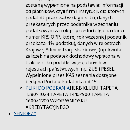
zostaną wypełnione na podstawie: informacji
od płatników, czyli firm i instytucji, dla których
podatnik pracował w ciągu roku, danych
przekazanych przez podatnika w zeznaniu
podatkowym za rok poprzedni (ulga na dzieci,
numer KRS OPP, której rok wcześniej podatnik
przekazał 1% podatku), danych w rejestrach
Krajowej Administracji Skarbowej (np. kwota
zaliczek na podatek dochodowy wpłacona w
trakcie roku podatkowego) danych w
rejestrach państwowych, np. ZUS i PESEL.
Wypełnione przez KAS zeznania dostępne
będą na Portalu Podatnika od 15…
PLIKI DO POBRANIA
HERB KLUBU TAPETA
1280×1024 TAPETA 1440×900 TAPETA
1600×1200 WZÓR WNIOSKU
AKREDYTACYJNEGO
SENIORZY