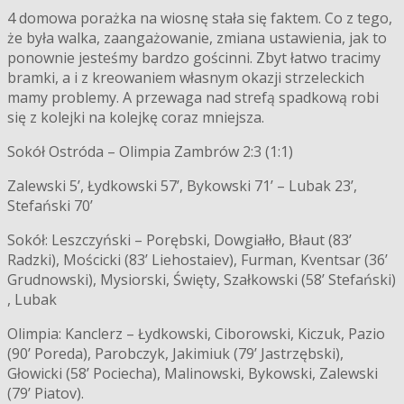
4 domowa porażka na wiosnę stała się faktem. Co z tego,
że była walka, zaangażowanie, zmiana ustawienia, jak to
ponownie jesteśmy bardzo gościnni. Zbyt łatwo tracimy
bramki, a i z kreowaniem własnym okazji strzeleckich
mamy problemy. A przewaga nad strefą spadkową robi
się z kolejki na kolejkę coraz mniejsza.
Sokół Ostróda – Olimpia Zambrów 2:3 (1:1)
Zalewski 5’, Łydkowski 57’, Bykowski 71’ – Lubak 23’,
Stefański 70’
Sokół: Leszczyński – Porębski, Dowgiałło, Błaut (83’
Radzki), Mościcki (83’ Liehostaiev), Furman, Kventsar (36’
Grudnowski), Mysiorski, Święty, Szałkowski (58’ Stefański)
, Lubak
Olimpia: Kanclerz – Łydkowski, Ciborowski, Kiczuk, Pazio
(90’ Poreda), Parobczyk, Jakimiuk (79’ Jastrzębski),
Głowicki (58’ Pociecha), Malinowski, Bykowski, Zalewski
(79’ Piatov).