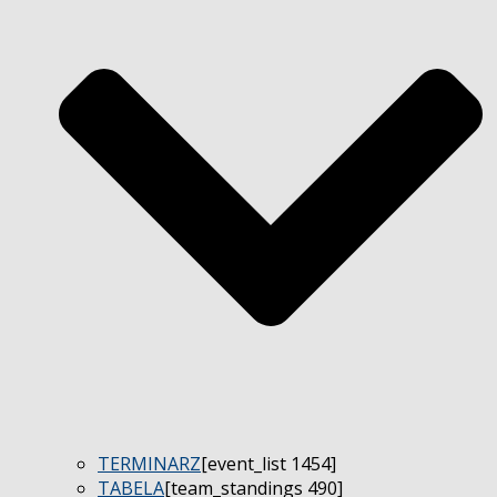
TERMINARZ
[event_list 1454]
TABELA
[team_standings 490]