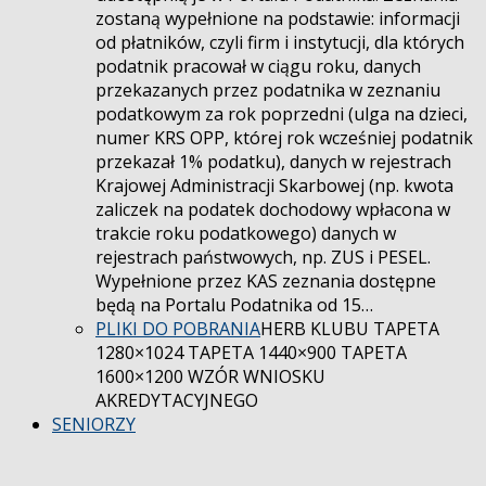
zostaną wypełnione na podstawie: informacji
od płatników, czyli firm i instytucji, dla których
podatnik pracował w ciągu roku, danych
przekazanych przez podatnika w zeznaniu
podatkowym za rok poprzedni (ulga na dzieci,
numer KRS OPP, której rok wcześniej podatnik
przekazał 1% podatku), danych w rejestrach
Krajowej Administracji Skarbowej (np. kwota
zaliczek na podatek dochodowy wpłacona w
trakcie roku podatkowego) danych w
rejestrach państwowych, np. ZUS i PESEL.
Wypełnione przez KAS zeznania dostępne
będą na Portalu Podatnika od 15…
PLIKI DO POBRANIA
HERB KLUBU TAPETA
1280×1024 TAPETA 1440×900 TAPETA
1600×1200 WZÓR WNIOSKU
AKREDYTACYJNEGO
SENIORZY