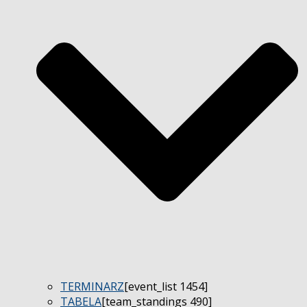
TERMINARZ
[event_list 1454]
TABELA
[team_standings 490]