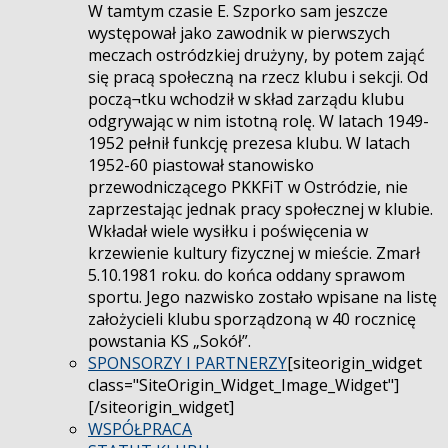
W tamtym czasie E. Szporko sam jeszcze
występował jako zawodnik w pierwszych
meczach ostródzkiej drużyny, by potem zająć
się pracą społeczną na rzecz klubu i sekcji. Od
począ¬tku wchodził w skład zarządu klubu
odgrywając w nim istotną rolę. W latach 1949-
1952 pełnił funkcję prezesa klubu. W latach
1952-60 piastował stanowisko
przewodniczącego PKKFiT w Ostródzie, nie
zaprzestając jednak pracy społecznej w klubie.
Wkładał wiele wysiłku i poświęcenia w
krzewienie kultury fizycznej w mieście. Zmarł
5.10.1981 roku. do końca oddany sprawom
sportu. Jego nazwisko zostało wpisane na listę
założycieli klubu sporządzoną w 40 rocznicę
powstania KS „Sokół”.
SPONSORZY I PARTNERZY
[siteorigin_widget
class="SiteOrigin_Widget_Image_Widget"]
[/siteorigin_widget]
WSPÓŁPRACA