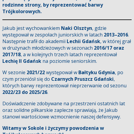
rodzinne strony, by reprezentować barwy
Trójkolorowych.
Jakub jest wychowankiem
Naki Olsztyn
, gdzie
występował w zespołach juniorskich w latach
2013–2016
.
Następnie trafił do akademii
Lechii Gdańsk
, w której grał
w drużynach młodzieżowych w sezonach
2016/17 oraz
2017/18
, a w kolejnych trzech latach reprezentował
Lechię II Gdańsk
na poziomie seniorskim.
W sezonie
2021/22
występował w
Bałtyku Gdynia
, po
czym przeniósł się do
Czarnych Pruszcz Gdański
,
których barwy reprezentował nieprzerwanie od sezonu
2022/23 do 2025/26
.
Doświadczenie zdobywane na przestrzeni ostatnich lat
oraz solidne piłkarskie zaplecze sprawiają, że Jakub
stanowi wartościowe wzmocnienie naszej defensywy.
Witamy w Sokole i życzymy powodzenia w