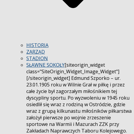
HISTORIA
ZARZĄD
STADION
SŁAWNE SOKOŁY
[siteorigin_widget
class="SiteOrigin_Widget_Image_Widget"]
[/siteorigin_widget] Edmund Szporko – ur.
23.01.1905 roku w Wilnie Grał w piłkę i przez
całe życie był zagorzałym miłośnikiem tej
dyscypliny sportu. Po wyzwoleniu w 1945 roku
osiedlił się wraz z rodziną w Ostródzie, gdzie
wraz z grupą kilkunastu miłośników piłkarstwa
założył pierwsze po wojnie zrzeszenie
sportowe na Warmii i Mazurach ZZK przy
Zakładach Naprawczych Taboru Kolejowego.