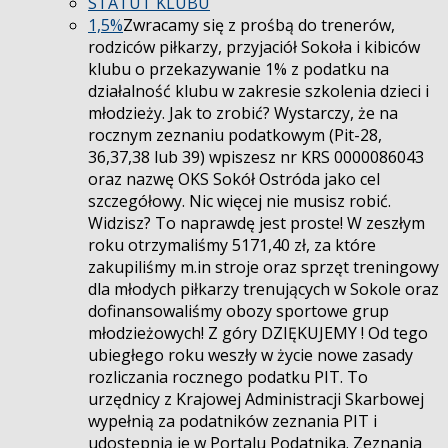
STATUT KLUBU
1,5%
Zwracamy się z prośbą do trenerów,
rodziców piłkarzy, przyjaciół Sokoła i kibiców
klubu o przekazywanie 1% z podatku na
działalność klubu w zakresie szkolenia dzieci i
młodzieży. Jak to zrobić? Wystarczy, że na
rocznym zeznaniu podatkowym (Pit-28,
36,37,38 lub 39) wpiszesz nr KRS 0000086043
oraz nazwę OKS Sokół Ostróda jako cel
szczegółowy. Nic więcej nie musisz robić.
Widzisz? To naprawdę jest proste! W zeszłym
roku otrzymaliśmy 5171,40 zł, za które
zakupiliśmy m.in stroje oraz sprzęt treningowy
dla młodych piłkarzy trenujących w Sokole oraz
dofinansowaliśmy obozy sportowe grup
młodzieżowych! Z góry DZIĘKUJEMY ! Od tego
ubiegłego roku weszły w życie nowe zasady
rozliczania rocznego podatku PIT. To
urzędnicy z Krajowej Administracji Skarbowej
wypełnią za podatników zeznania PIT i
udostępnią je w Portalu Podatnika. Zeznania